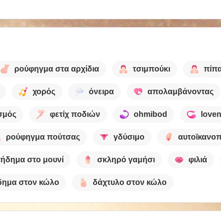
ρούφηγμα στα αρχίδια
τσιμπούκι
πίπ
χορός
όνειρα
απολαμβάνοντας
σμός
φετίχ ποδιών
ohmibod
love
ρούφηγμα πούτσας
γδύσιμο
αυτοϊκανο
ήδημα στο μουνί
σκληρό γαμήσι
φιλιά
ημα στον κώλο
δάχτυλο στον κώλο