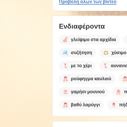
Προβολή όλων των βίντεο
Ενδιαφέροντα
γλείψιμο στα αρχίδια
συζήτηση
χύσιμο
με το χέρι
αυνανι
ρούφηγμα καυλιού
γαμήσι μουνιού
π
βαθύ λαρύγγι
πήδ