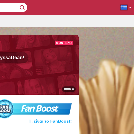
lyssaDean!
Fan Boost
Τι είναι το FanBoost;