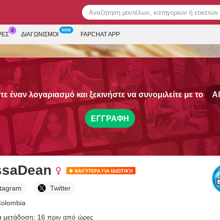
ΡΕΣ
ΔΙΑΓΩΝΙΣΜΟΊ
FAPCHAT APP
ε έναν λογαριασμό και ξεκινήστε να συνομιλείτε με το
A
ΕΓΓΡΑΦΉ
ssaDean
stagram
Twitter
Colombia
α μετάδοση: 16 πριν από ώρες