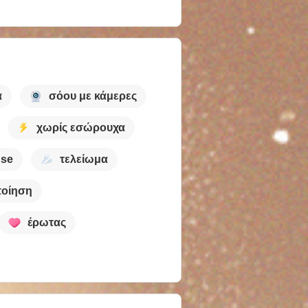
α
σόου με κάμερες
χωρίς εσώρουχα
nse
τελείωμα
ποίηση
έρωτας