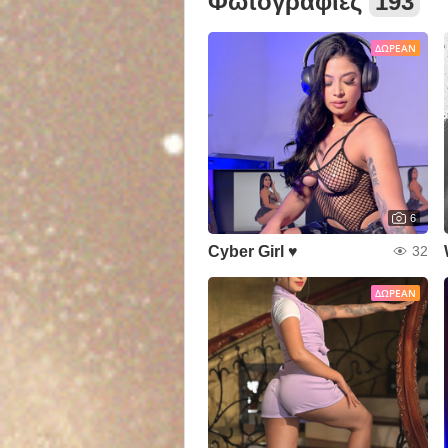
Φωτογραφίες
193
ΔΩΡΕΆΝ
6
Cyber Girl ♥
32
ΔΩΡΕΆΝ