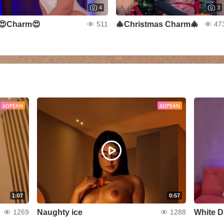
4
3
😍Charm😍
🎄Christmas Charm🎄
511
47
ΔΩΡΕΆΝ
ΔΩΡΕΆΝ
1:07
0:57
Naughty ice
White 
1269
1288