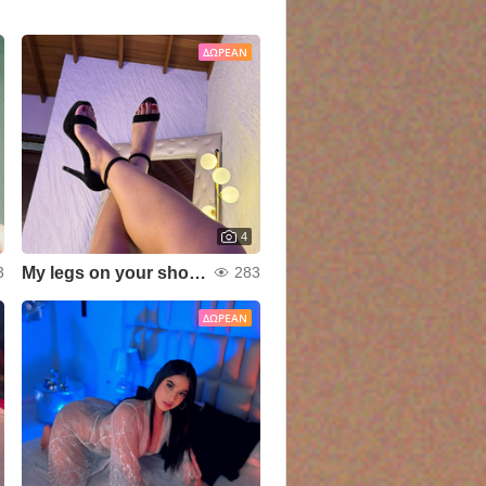
ΔΩΡΕΆΝ
4
My legs on your shoulders
3
283
ΔΩΡΕΆΝ