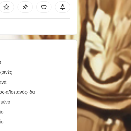
b
χρινές
ανά
ος-α/Ισπανός-ίδα
σμένο
ίο
ίο