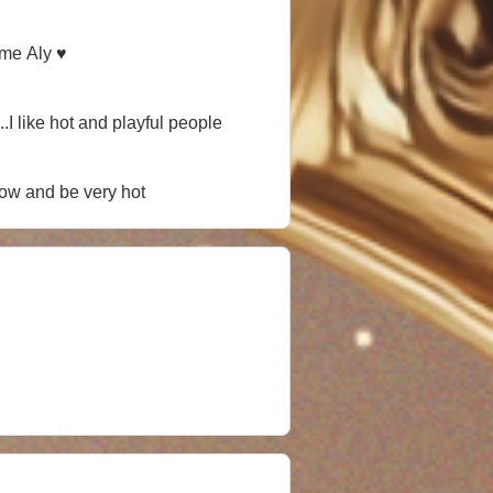
 me Aly ♥
treat me like a queen. ...I like hot and playful people
how and be very hot