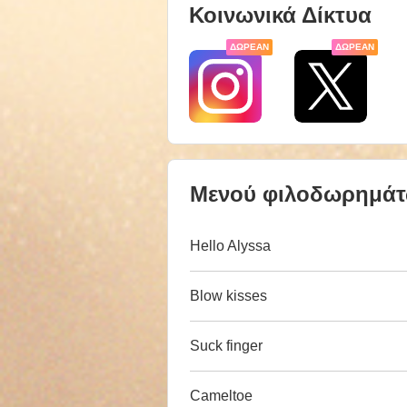
Κοινωνικά Δίκτυα
ΔΩΡΕΆΝ
ΔΩΡΕΆΝ
Μενού φιλοδωρημά
Hello Alyssa
Blow kisses
Suck finger
Cameltoe