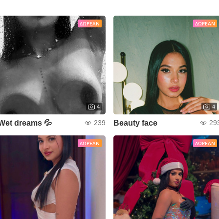
ΔΩΡΕΆΝ
ΔΩΡΕΆΝ
4
4
Wet dreams 💦
Beauty face
239
29
ΔΩΡΕΆΝ
ΔΩΡΕΆΝ