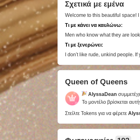
Σχετικά με εμένα
Welcome to this beautiful space! 
Τι με κάνει να καυλώνω:
Τι με ξενερώνει:
I don't like rude, unkind people. 
Queen of Queens
AlyssaDean
συμμετέχε
Το μοντέλο βρίσκεται αυτή
Στείλτε Tokens για να φέρετε
Alys