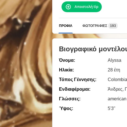
Αποστολή tip
ΠΡΟΦΊΛ
ΦΩΤΟΓΡΑΦΊΕΣ
193
Βιογραφικό μοντέλο
Όνομα:
Alyssa
Ηλικία:
28 έτη
Τόπος Γέννησης:
Colombia
Ενδιαφέρομαι:
Άνδρες, Γ
Γλώσσες:
american
Ύψος:
5'3"