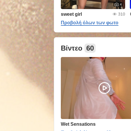
4
sweet girl
310
Προβολή όλων των φωτο
Βίντεο
60
Wet Sensations