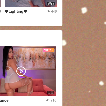
2
💙Lighting🧡
3
448
ΔΩΡΕΆΝ
1:01
Dance
716