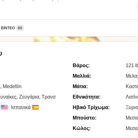
ΒΊΝΤΕΟ
60
υ
Βάρος:
121 l
Μαλλιά:
Μελα
, Medellin
Μάτια:
Καστ
υναίκες, Zευγάρια, Τρανσ
Εθνικότητα:
Λατίν
Ισπανικά
Ηβικό Τρίχωμα:
Ξυρι
Μπούστο:
Μεσα
Κώλος:
Μεσα