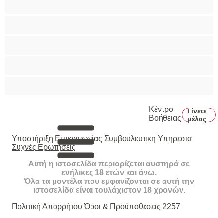
Τριχωτό μουνάκι
Φετίχ
Φοιτήτριες
Χυσίματα
Κέντρο
Γίνετε
Βοήθειας
μέλος
Υποστήριξη Επικοινωνίας
Συμβουλευτικη Υπηρεσια
Συχνές Ερωτήσεις
Αυτή η ιστοσελίδα περιορίζεται αυστηρά σε
ενήλικες 18 ετών και άνω.
Όλα τα μοντέλα που εμφανίζονται σε αυτή την
ιστοσελίδα είναι τουλάχιστον 18 χρονών.
Πολιτική Απορρήτου
Όροι & Προϋποθέσεις
2257