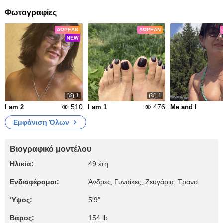
Φωτογραφίες
ΔΩΡΕΆΝ
ΔΩΡΕΆΝ
1
1
510
476
I am 2
I am 1
Me and I
Εμφάνιση Όλων
Βιογραφικό μοντέλου
Ηλικία:
49 έτη
Ενδιαφέρομαι:
Άνδρες, Γυναίκες, Zευγάρια, Τρανσ
Ύψος:
5'9"
Βάρος:
154 lb