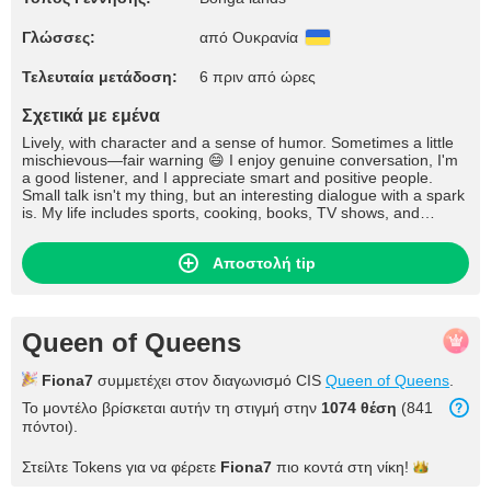
Γλώσσες:
από Ουκρανία
Τελευταία μετάδοση:
6 πριν από ώρες
Σχετικά με εμένα
Lively, with character and a sense of humor. Sometimes a little
mischievous—fair warning 😄 I enjoy genuine conversation, I'm
a good listener, and I appreciate smart and positive people.
Small talk isn't my thing, but an interesting dialogue with a spark
is. My life includes sports, cooking, books, TV shows, and
conversations about what really touches my heart. You won't be
bored with me—I guarantee it 😉
Αποστολή tip
Queen of Queens
Fiona7
συμμετέχει στον διαγωνισμό CIS
Queen of Queens
.
Το μοντέλο βρίσκεται αυτήν τη στιγμή στην
1074 θέση
(841
πόντοι).
Στείλτε Tokens για να φέρετε
Fiona7
πιο κοντά στη
νίκη!