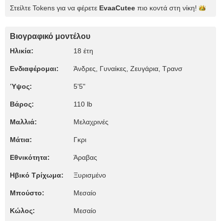
Στείλτε Tokens για να φέρετε
EvaaCutee
πιο κοντά στη
νίκη!
Βιογραφικό μοντέλου
Ηλικία:
18 έτη
Ενδιαφέρομαι:
Άνδρες, Γυναίκες, Zευγάρια, Τρανσ
Ύψος:
5'5"
Βάρος:
110 lb
Μαλλιά:
Μελαχρινές
Μάτια:
Γκρι
Εθνικότητα:
Άραβας
Ηβικό Τρίχωμα:
Ξυρισμένο
Μπούστο:
Μεσαίο
Κώλος:
Μεσαίο