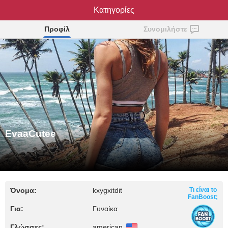
EvaaCutee
Κατηγορίες
Προφίλ
Συνομιλήστε
EvaaCutee
Όνομα:
kxygxitdit
Τι είναι το
FanBoost;
Για:
Γυναίκα
Γλώσσες:
american