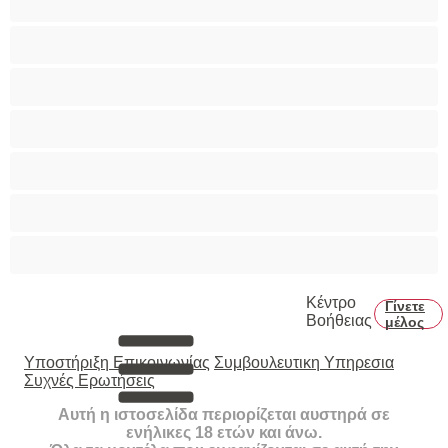
Πρωκτικό
Τεράστια Βυζιά
Τριχωτό μουνάκι
Φετίχ
Φοιτήτριες
Χυσίματα
Κέντρο
Γίνετε
Βοήθειας
μέλος
Υποστήριξη Επικοινωνίας
Συμβουλευτικη Υπηρεσια
Συχνές Ερωτήσεις
Αυτή η ιστοσελίδα περιορίζεται αυστηρά σε
ενήλικες 18 ετών και άνω.